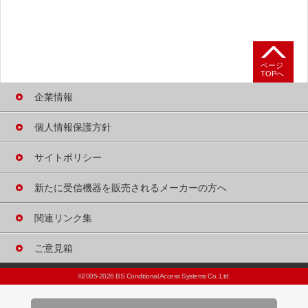
よくあるご質問
テレビが映らないときは
ページ
TOPへ
B-CASカードの
不具合について
企業情報
B-CASカードの
個人情報保護方針
発行について
サイトポリシー
受信機の買い替え・
廃棄・譲渡について
新たに受信機器を
販売される
メーカーの方へ
B-CASカード概要
関連リンク集
B-CASカードの
取り扱い
ご意見箱
「不正改ざんカード」
©2005-2026 BS Conditional Access Systems Co.,Ltd.
について