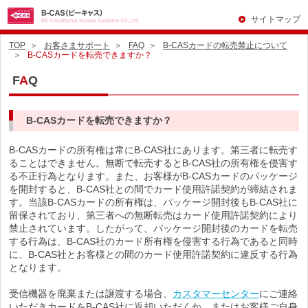
サイトマップ
TOP
お客さまサポート
FAQ
B-CASカードの転売禁止について
B-CASカードを転売できますか？
F
A
Q
B-CASカードを転売できますか？
B-CASカードの所有権は常にB-CAS社にあります。第三者に転売す
ることはできません。無断で転売するとB-CAS社の所有権を侵害す
る不正行為となります。また、お客様がB-CASカードのパッケージ
を開封すると、B-CAS社との間でカード使用許諾契約が締結されま
す。当該B-CASカードの所有権は、パッケージ開封後もB-CAS社に
留保されており、第三者への無断転売はカード使用許諾契約により
禁止されています。したがって、パッケージ開封後のカードを転売
する行為は、B-CAS社のカード所有権を侵害する行為であると同時
に、B-CAS社とお客様との間のカード使用許諾契約に違反する行為
となります。
受信機器を廃棄または譲渡する場合、
カスタマーセンター
にご連絡
いただきカードをB-CAS社に返却いただくか、またはお客様ご自身