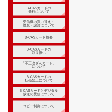
B-CASカードの
発行について
受信機の買い替え・
廃棄・譲渡について
B-CASカード概要
B-CASカードの
取り扱い
「不正改ざんカード」
について
B-CASカードの
転売禁止について
B-CASカードとデジタル
放送の受信について
コピー制御について