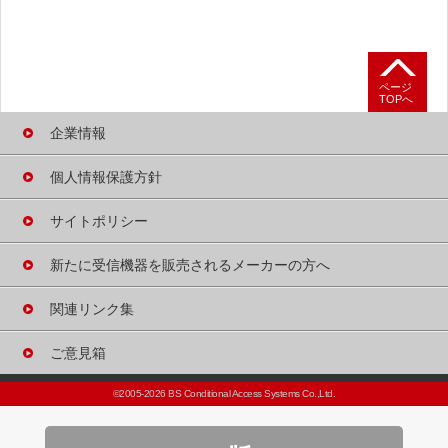
よくあるご質問
テレビが映らないときは
ページ
TOPへ
B-CASカードの
不具合について
企業情報
B-CASカードの
個人情報保護方針
発行について
サイトポリシー
受信機の買い替え・
廃棄・譲渡について
新たに受信機器を
販売される
メーカーの方へ
B-CASカード概要
関連リンク集
B-CASカードの
取り扱い
ご意見箱
「不正改ざんカード」
©2005-2026 BS Conditional Access Systems Co.,Ltd.
について
B-CASカードの