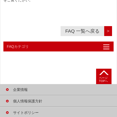
＞
FAQ 一覧へ戻る
FAQカテゴリ
よくあるご質問
テレビが映らないときは
ページ
TOPへ
B-CASカードの
不具合について
企業情報
B-CASカードの
個人情報保護方針
発行について
サイトポリシー
受信機の買い替え・
廃棄・譲渡について